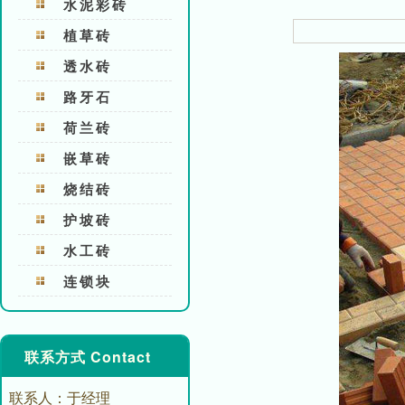
水泥彩砖
植草砖
透水砖
路牙石
荷兰砖
嵌草砖
烧结砖
护坡砖
水工砖
连锁块
联系方式 Contact
联系人：于经理