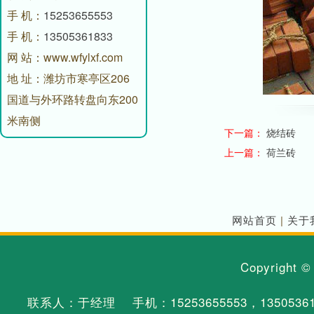
手 机：
15253655553
手 机：
13505361833
网 站：www.wfylxf.com
地 址：潍坊市寒亭区206
国道与外环路转盘向东200
米南侧
下一篇：
烧结砖
上一篇：
荷兰砖
网站首页
|
关于
Copyright 
联系人：于经理 手机：
15253655553
，
1350536