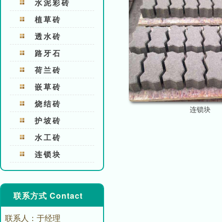
水泥彩砖
植草砖
透水砖
路牙石
荷兰砖
嵌草砖
烧结砖
连锁块
护坡砖
水工砖
连锁块
联系方式 Contact
联系人：于经理