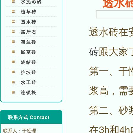
透水
水泥彩砖
植草砖
透水砖
透水砖在
路牙石
荷兰砖
砖
跟大家
嵌草砖
烧结砖
第一、干
护坡砖
水工砖
浆高，需
连锁块
第二、砂
联系方式 Contact
在3h和4
联系人：于经理