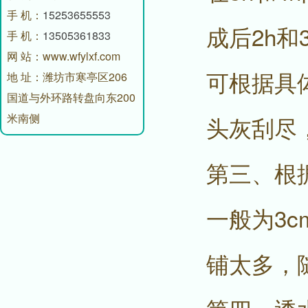
手 机：
15253655553
成后2h
手 机：
13505361833
网 站：www.wfylxf.com
可根据具
地 址：潍坊市寒亭区206
国道与外环路转盘向东200
米南侧
头灰刮尽
第三、根
一般为3
铺太多，