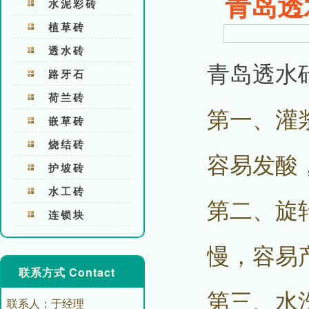
青岛透
水泥彩砖
植草砖
透水砖
青岛透水
路牙石
荷兰砖
第一、灌
嵌草砖
烧结砖
容易发酸
护坡砖
水工砖
第二、旋
连锁块
慢，容易
联系方式 Contact
第三、水
联系人：于经理