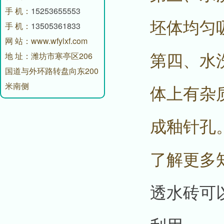
手 机：
15253655553
坯体均匀
手 机：
13505361833
网 站：www.wfylxf.com
第四、水
地 址：潍坊市寒亭区206
国道与外环路转盘向东200
米南侧
体上有杂
成釉针孔
了解更多
透水砖可