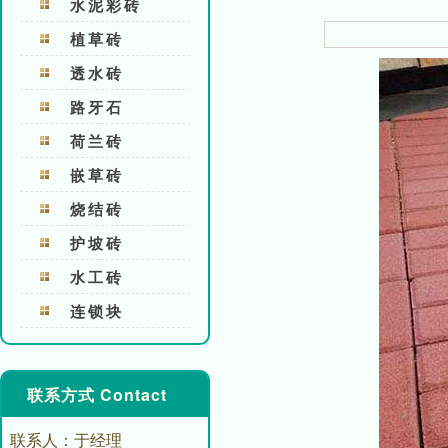
水泥彩砖
植草砖
透水砖
路牙石
荷兰砖
嵌草砖
烧结砖
护坡砖
水工砖
连锁块
联系方式 Contact
联系人：于经理