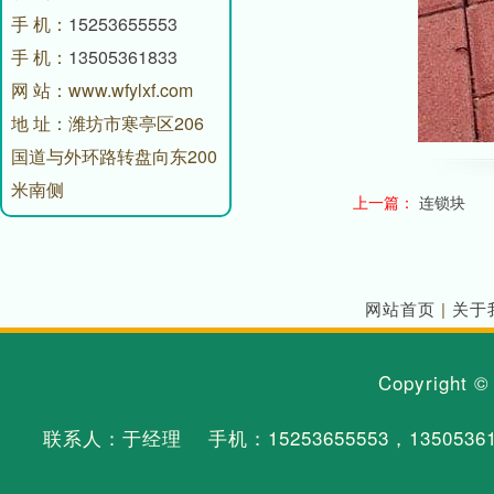
手 机：
15253655553
手 机：
13505361833
网 站：www.wfylxf.com
地 址：潍坊市寒亭区206
国道与外环路转盘向东200
米南侧
上一篇：
连锁块
网站首页
|
关于
Copyright 
联系人：于经理 手机：
15253655553
，
1350536