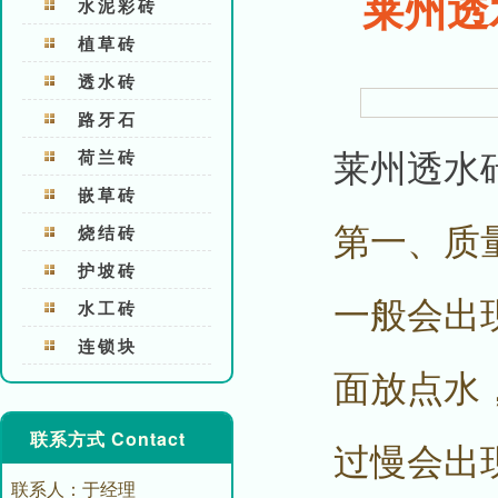
莱州透
水泥彩砖
植草砖
透水砖
路牙石
莱州透水
荷兰砖
嵌草砖
第一、质
烧结砖
护坡砖
一般会出
水工砖
连锁块
面放点水
联系方式 Contact
过慢会出
联系人：于经理