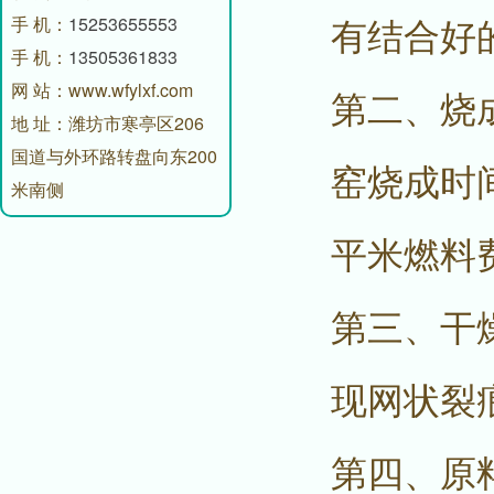
有结合好
手 机：
15253655553
手 机：
13505361833
网 站：www.wfylxf.com
第二、烧
地 址：潍坊市寒亭区206
国道与外环路转盘向东200
窑烧成时
米南侧
平米燃料
第三、干
现网状裂
第四、原