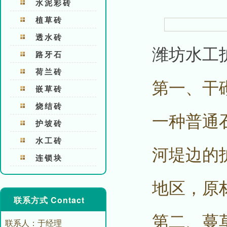
水泥彩砖
植草砖
透水砖
潍坊水工
路牙石
荷兰砖
第一、干
嵌草砖
烧结砖
一种普通
护坡砖
水工砖
河堤边的
连锁块
地区，原
联系方式 Contact
第二、蔓
联系人：于经理