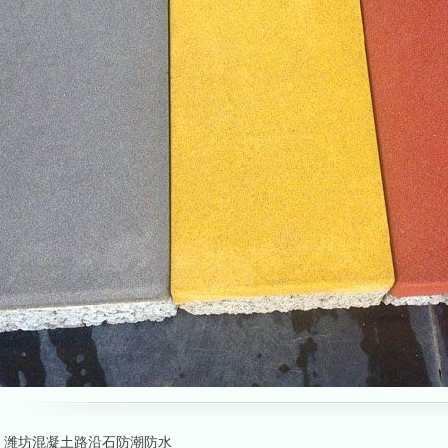
：
潍坊混凝土路沿石防潮防水