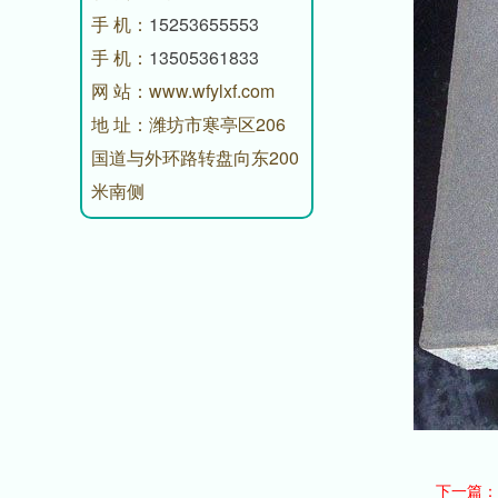
手 机：
15253655553
手 机：
13505361833
网 站：www.wfylxf.com
地 址：潍坊市寒亭区206
国道与外环路转盘向东200
米南侧
下一篇