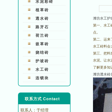
水泥彩砖
植草砖
透水砖
潍坊水工护
第一、水工
路牙石
点。
荷兰砖
第二、运来
嵌草砖
水工砖料会
烧结砖
第三、把料
水泥。让水
护坡砖
了解更多知
水工砖
潍坊透水砖
连锁块
联系方式 Contact
联系人：于经理