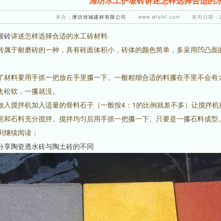
潍坊水工护坡砖讲述怎样选择合适的
来自：
潍坊绿城建材有限公司
www.wfylxf.com 发布日期：20
坡砖
讲述怎样选择合适的水工砖材料
砖属于耐磨砖的一种，具有砖面体积小，砖体的颜色简单，多采用凹凸面
了材料要用手抓一把放在手里攥一下。一般粗细合适的料攥在手里不会有
太松软，一攥就没。
放入搅拌机加入适量的骨料石子（一般按4：1的比例就差不多）让搅拌机搅
泥和石料充分搅拌。搅拌均匀后用手抓一把攥一下。只要是一攥石料成型
识继续阅读：
分享陶瓷透水砖与陶土砖的不同
1
2
3