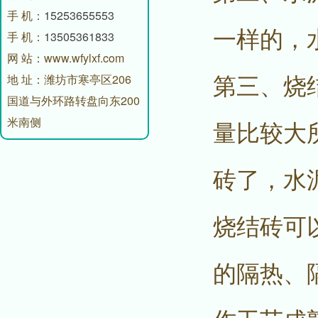
手 机：
15253655553
一样的，
手 机：
13505361833
网 站：www.wfylxf.com
第三、烧
地 址：潍坊市寒亭区206
国道与外环路转盘向东200
米南侧
量比较大
砖了，水
烧结砖可
的隔热、