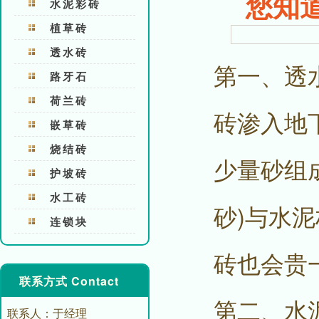
您知
水泥彩砖
植草砖
透水砖
第一、透
路牙石
荷兰砖
砖渗入地
嵌草砖
烧结砖
少量砂组
护坡砖
水工砖
砂)与水
连锁块
砖也会贵
联系方式 Contact
第二、水
联系人：于经理