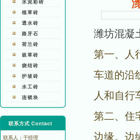
水泥彩砖
植草砖
透水砖
潍坊混凝
路牙石
荷兰砖
第一、人
嵌草砖
烧结砖
车道的沿
护坡砖
水工砖
人和自行
连锁块
第二、住
联系方式 Contact
边缘。边
联系人：于经理