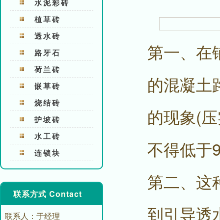
水泥彩砖
植草砖
透水砖
第一、在铺
路牙石
荷兰砖
的混凝土
嵌草砖
烧结砖
的现象(
护坡砖
水工砖
不得低于95
连锁块
第二、这
联系方式 Contact
到引导透
联系人：于经理