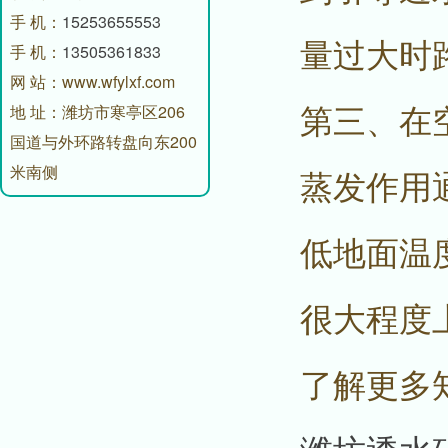
手 机：
15253655553
量过大时
手 机：
13505361833
网 站：www.wfylxf.com
第三、在
地 址：潍坊市寒亭区206
国道与外环路转盘向东200
米南侧
蒸发作用
低地面温
很大程度
了解更多