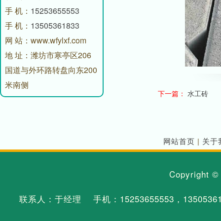
手 机：
15253655553
手 机：
13505361833
网 站：www.wfylxf.com
地 址：潍坊市寒亭区206
国道与外环路转盘向东200
米南侧
下一篇：
水工砖
网站首页
|
关于
Copyright 
联系人：于经理 手机：
15253655553
，
1350536