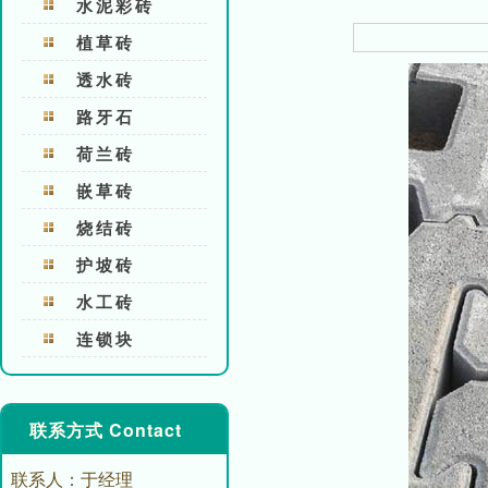
水泥彩砖
植草砖
透水砖
路牙石
荷兰砖
嵌草砖
烧结砖
护坡砖
水工砖
连锁块
联系方式 Contact
联系人：于经理