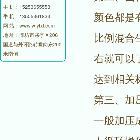
手 机：
15253655553
颜色都是
手 机：
13505361833
网 站：www.wfylxf.com
比例混合
地 址：潍坊市寒亭区206
国道与外环路转盘向东200
米南侧
右就可以
达到相关
第三、加
一般加压