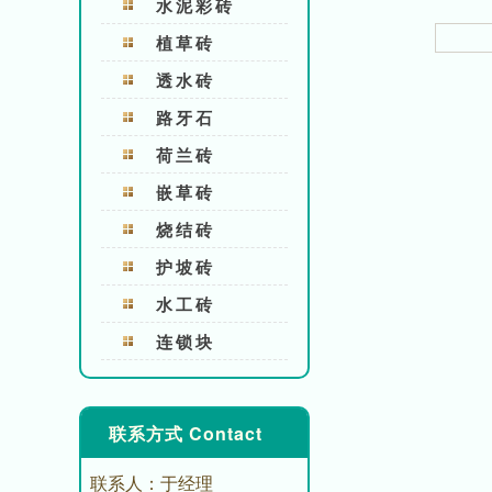
水泥彩砖
植草砖
透水砖
路牙石
荷兰砖
嵌草砖
烧结砖
护坡砖
水工砖
连锁块
联系方式 Contact
联系人：于经理