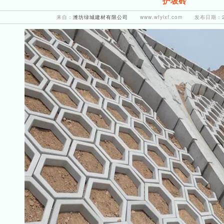
护坡砖
来自：
潍坊绿城建材有限公司
www.wfylxf.com 发布日期：20
1
2
3