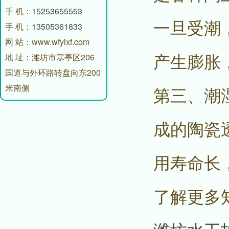
手 机：
15253655553
一旦受潮
手 机：
13505361833
网 站：www.wfylxf.com
产生膨胀
地 址：潍坊市寒亭区206
国道与外环路转盘向东200
米南侧
第三、潮
成的陶瓷
用寿命长
了解更多