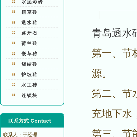
水泥彩砖
植草砖
透水砖
青岛透水
路牙石
荷兰砖
第一、节
嵌草砖
烧结砖
源。
护坡砖
水工砖
第二、节
连锁块
充地下水
联系方式 Contact
第三、节
联系人：于经理