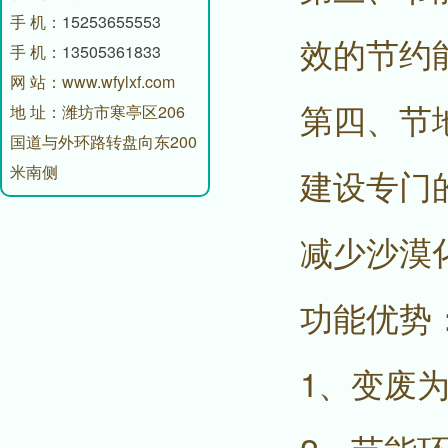
手 机：
15253655553
效的节约
手 机：
13505361833
网 站：www.wfylxf.com
第四、节
地 址：潍坊市寒亭区206
国道与外环路转盘向东200
米南侧
建设专门
减少沙漠
功能优势
1、变废