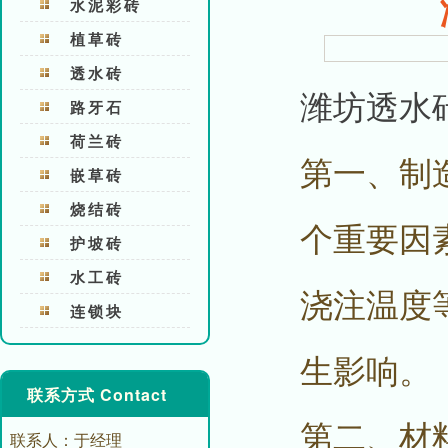
水泥彩砖
植草砖
透水砖
潍坊透水
路牙石
荷兰砖
第一、制
嵌草砖
烧结砖
个重要因
护坡砖
水工砖
浇注温度
连锁块
生影响。
联系方式 Contact
第二、材
联系人：于经理