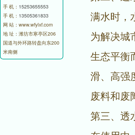
手 机：
15253655553
满水时，
手 机：
13505361833
网 站：www.wfylxf.com
为解决城
地 址：潍坊市寒亭区206
国道与外环路转盘向东200
米南侧
生态平衡
滑、高强
废料和废
第三、透