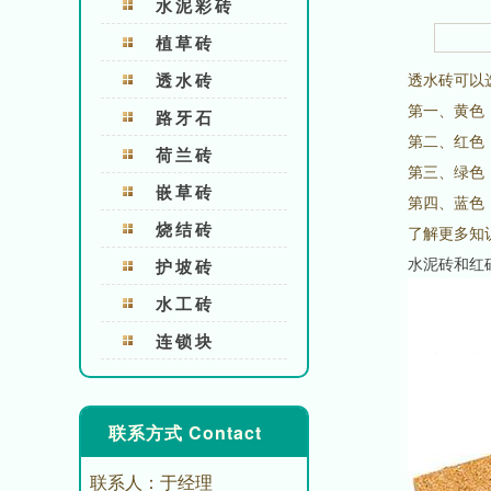
水泥彩砖
植草砖
透水砖
透水砖可以
第一、黄色
路牙石
第二、红色
荷兰砖
第三、绿色
嵌草砖
第四、蓝色
烧结砖
了解更多知
水泥砖和红
护坡砖
水工砖
连锁块
联系方式 Contact
联系人：于经理