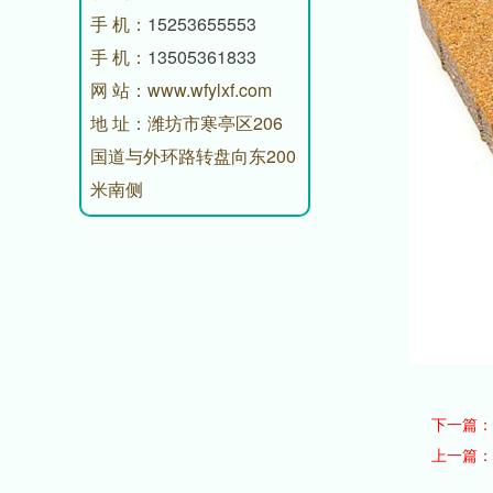
手 机：
15253655553
手 机：
13505361833
网 站：www.wfylxf.com
地 址：潍坊市寒亭区206
国道与外环路转盘向东200
米南侧
下一篇
上一篇